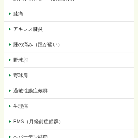
膝痛
アキレス腱炎
踵の痛み（踵が痛い）
野球肘
野球肩
過敏性腸症候群
生理痛
PMS（月経前症候群）
ヘバーデン結節