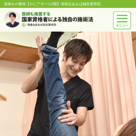
港南台の整体【ロピアモール2階】港南台あおば鍼灸整骨院