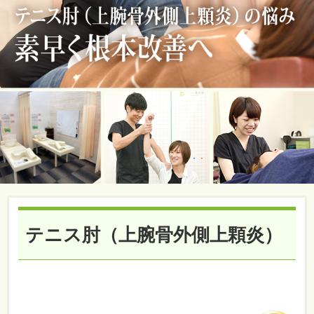
テニス肘（上腕骨外側上顆炎）