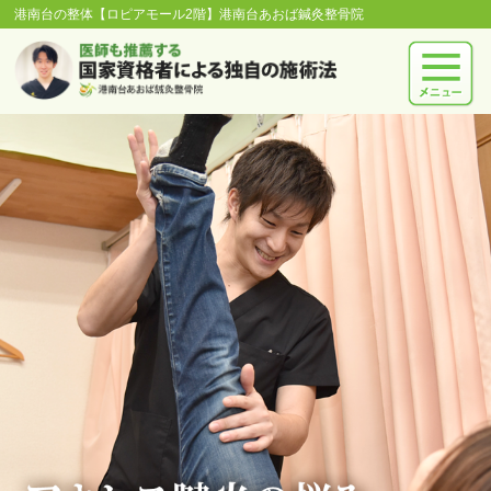
港南台の整体【ロピアモール2階】港南台あおば鍼灸整骨院