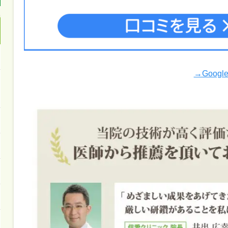
→Goog