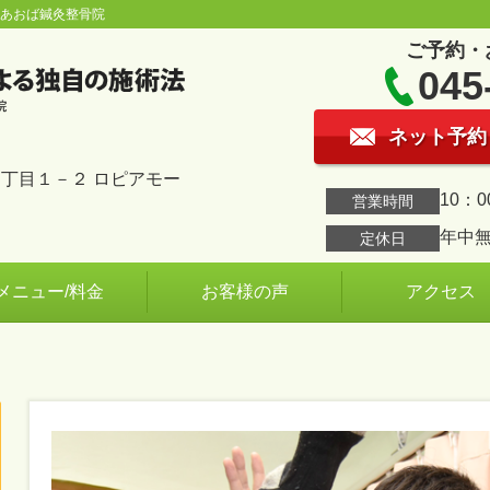
台あおば鍼灸整骨院
ご予約・
045
ネット予約
丁目１－２ ロピアモー
10：0
営業時間
年中
定休日
メニュー/料金
お客様の声
アクセス