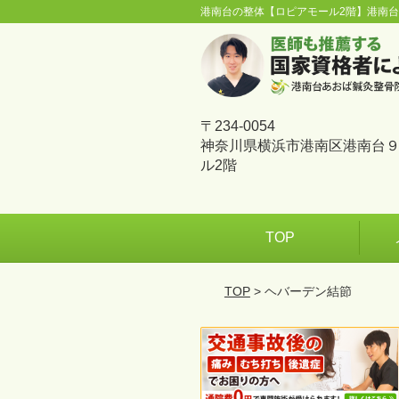
港南台の整体【ロピアモール2階】港南
〒234-0054
神奈川県横浜市港南区港南台９
ル2階
TOP
TOP
> ヘバーデン結節