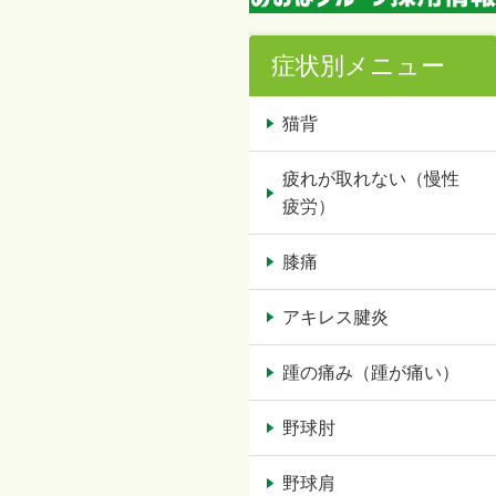
症状別メニュー
猫背
疲れが取れない（慢性
疲労）
膝痛
アキレス腱炎
踵の痛み（踵が痛い）
野球肘
野球肩