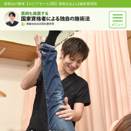
港南台の整体【ロピアモール2階】港南台あおば鍼灸整骨院