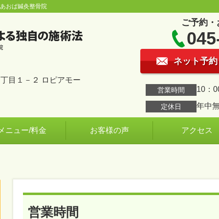
台あおば鍼灸整骨院
ご予約・
045
ネット予約
丁目１－２ ロピアモー
10：0
営業時間
年中
定休日
メニュー/料金
お客様の声
アクセス
営業時間