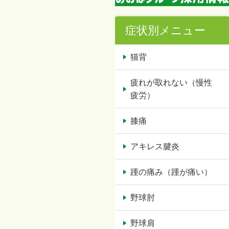
症状別メニュー
猫背
疲れが取れない（慢性
疲労）
膝痛
アキレス腱炎
踵の痛み（踵が痛い）
野球肘
野球肩