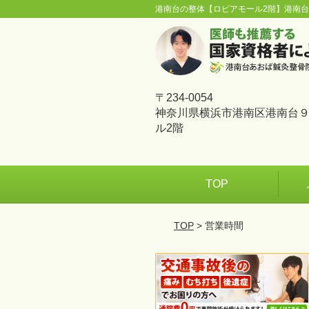
港南台の整体【ロピアモール2階】港南
〒234-0054
神奈川県横浜市港南区港南台９
ル2階
TOP
TOP
> 営業時間