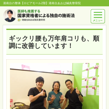
港南台の整体【ロピアモール2階】港南台あおば鍼灸整骨院
ギックリ腰も万年肩コリも、順
調に改善しています！