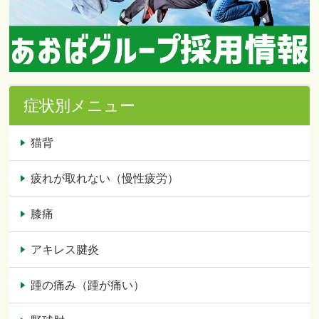
症状別メニュー
猫背
疲れが取れない（慢性疲労）
膝痛
アキレス腱炎
踵の痛み（踵が痛い）