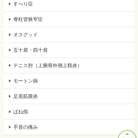
すべり症
脊柱管狭窄症
オスグッド
五十肩・四十肩
テニス肘（上腕骨外側上顆炎）
モートン病
足底筋膜炎
ばね指
手首の痛み