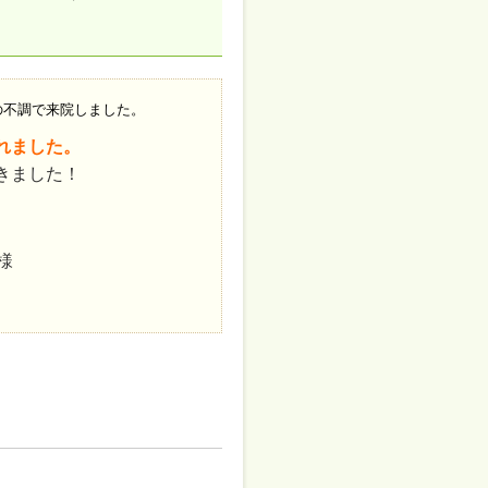
の不調で来院しました。
れました。
きました！
様