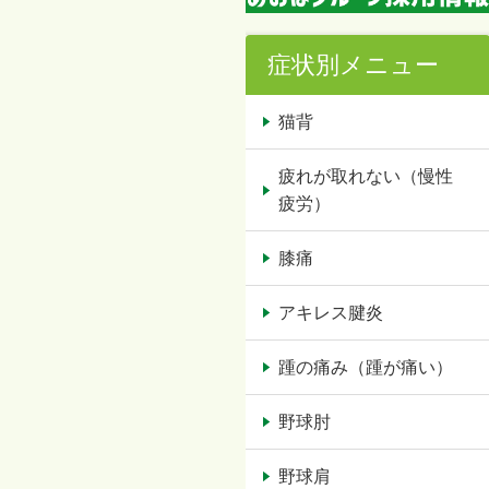
症状別メニュー
猫背
疲れが取れない（慢性
疲労）
膝痛
アキレス腱炎
踵の痛み（踵が痛い）
野球肘
野球肩