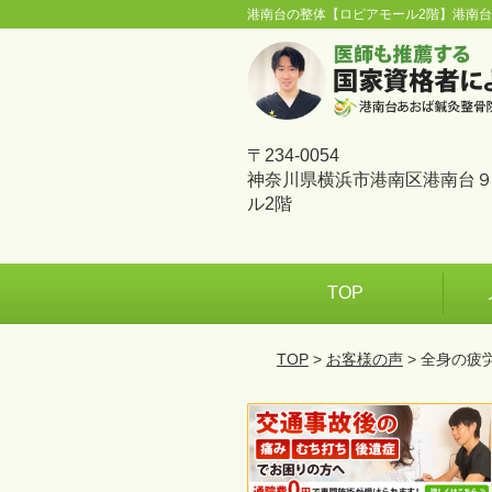
港南台の整体【ロピアモール2階】港南
〒234-0054
神奈川県横浜市港南区港南台９
ル2階
TOP
TOP
>
お客様の声
> 全身の