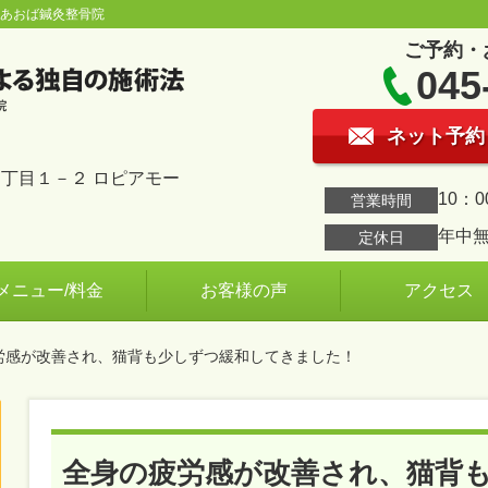
台あおば鍼灸整骨院
ご予約・
045
ネット予約
丁目１－２ ロピアモー
10：0
営業時間
年中
定休日
メニュー/料金
お客様の声
アクセス
疲労感が改善され、猫背も少しずつ緩和してきました！
全身の疲労感が改善され、猫背